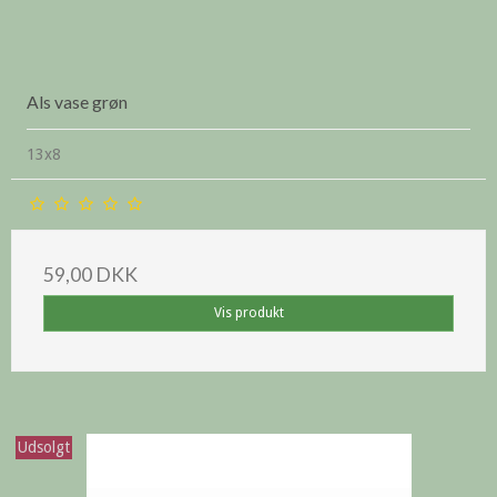
Als vase grøn
13x8
59,00 DKK
Vis produkt
Udsolgt