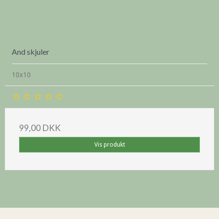
And skjuler
10x10
99,00 DKK
Vis produkt