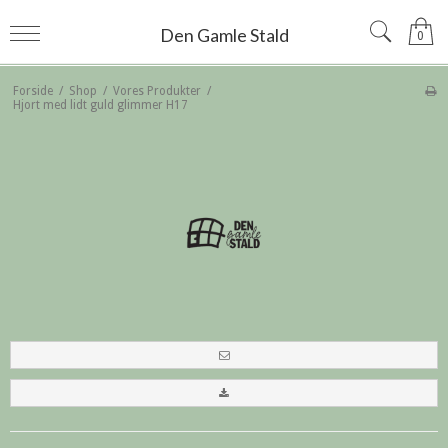
Den Gamle Stald
0
Forside
/
Shop
/
Vores Produkter
/
Hjort med lidt guld glimmer H17