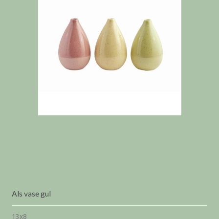
Als vase gul
13x8