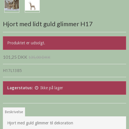
Hjort med lidt guld glimmer H17
Produktet er udsolgt.
101,25 DKK
135,00 DKK
H17L13B5
Lagerstatus:
Ikke på lager
Beskrivelse
Hjort med guld glimmer til dekoration