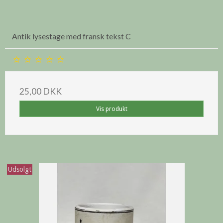
Antik lysestage med fransk tekst C
25,00 DKK
Vis produkt
Udsolgt