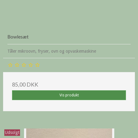
Bowlesæt
Tåler mikroovn, fryser, ovn og opvaskemaskine
85,00 DKK
Vis produkt
Udsolgt