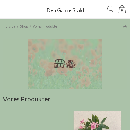
Den Gamle Stald
0
Forside
/
Shop
/
Vores Produkter
Vores Produkter