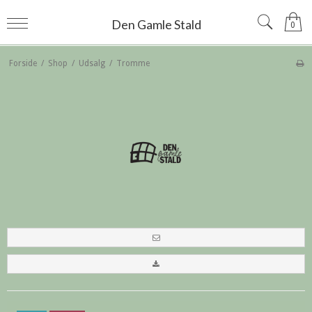
Den Gamle Stald
0
Forside
/
Shop
/
Udsalg
/
Tromme