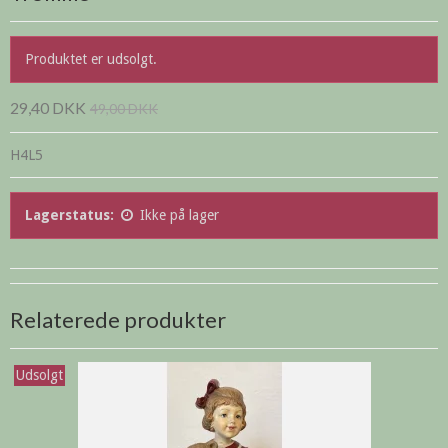
Produktet er udsolgt.
29,40 DKK
49,00 DKK
H4L5
Lagerstatus:
Ikke på lager
Relaterede produkter
Udsolgt