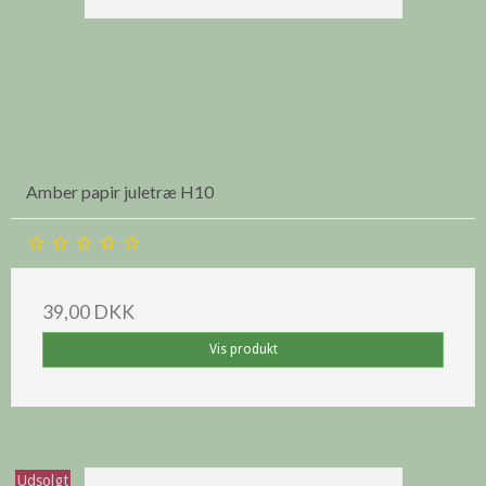
Amber papir juletræ H10
39,00 DKK
Vis produkt
Udsolgt