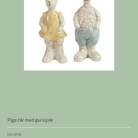
Pige får med gul kjole
keramik