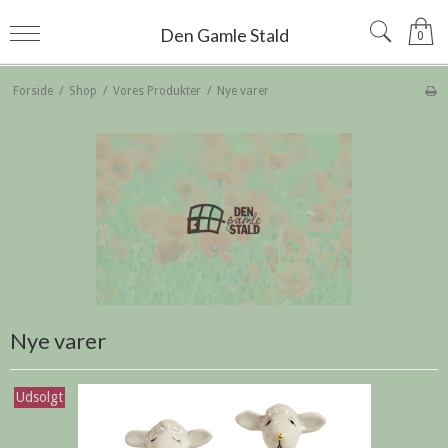
Den Gamle Stald
0
Forside
/
Shop
/
Vores Produkter
/
Nye varer
Nye varer
Udsolgt