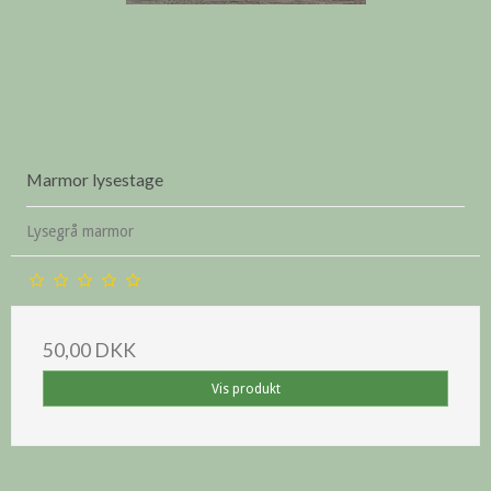
Marmor lysestage
Lysegrå marmor
50,00 DKK
Vis produkt