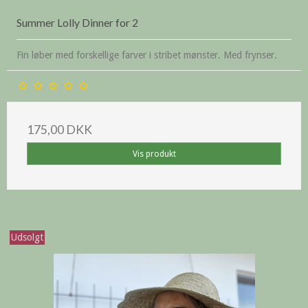
Summer Lolly Dinner for 2
Fin løber med forskellige farver i stribet mønster. Med frynser.
175,00 DKK
Vis produkt
Udsolgt