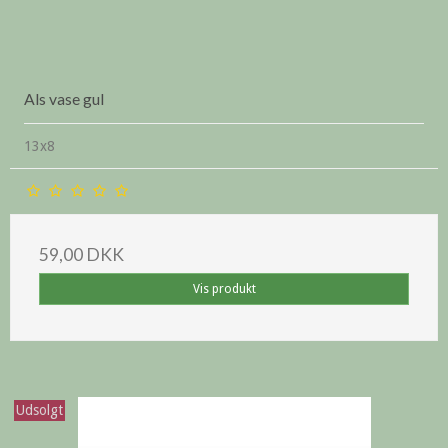
Als vase gul
13x8
59,00 DKK
Vis produkt
Udsolgt