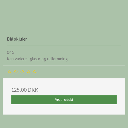
Blå skjuler
Ø15
Kan variere i glasur og udformning
125,00 DKK
Vis produkt