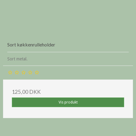
Sort køkkenrulleholder
Sort metal.
125,00 DKK
Vis produkt