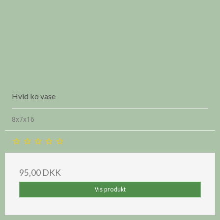
Hvid ko vase
8x7x16
95,00 DKK
Vis produkt