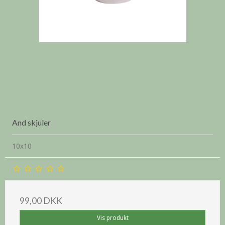
And skjuler
10x10
99,00 DKK
Vis produkt