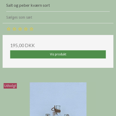
Salt og peber kværn sort
Sælges som sæt
195,00 DKK
Vis produkt
Udsolgt