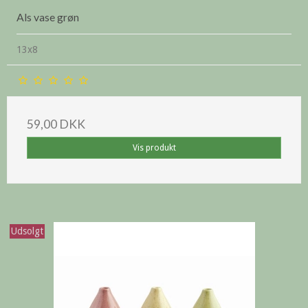
Als vase grøn
13x8
59,00 DKK
Vis produkt
Udsolgt