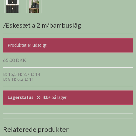
Æskesæt a 2 m/bambuslåg
Produktet er udsolgt.
65,00 DKK
B: 15,5 H: 8,7 L: 14
B: 8 H: 6,2 L: 11
Lagerstatus:
Ikke på lager
Relaterede produkter