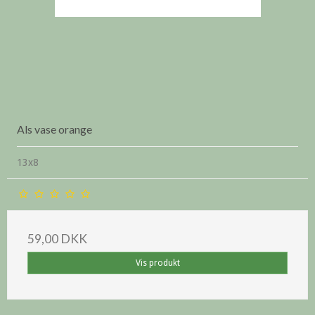
Als vase orange
13x8
59,00 DKK
Vis produkt