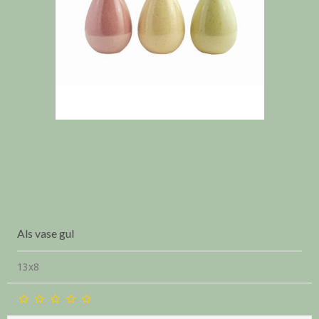
Als vase gul
13x8