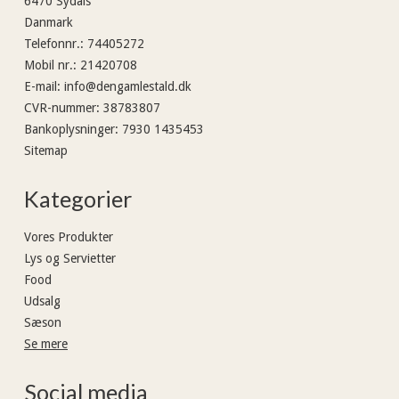
6470 Sydals
Danmark
Telefonnr.
:
74405272
Mobil nr.
:
21420708
E-mail
:
info@dengamlestald.dk
CVR-nummer
:
38783807
Bankoplysninger
:
7930 1435453
Sitemap
Kategorier
Vores Produkter
Lys og Servietter
Food
Udsalg
Sæson
Se mere
Social media