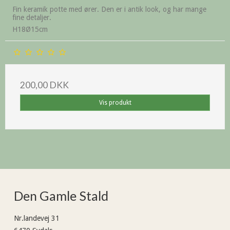
Fin keramik potte med ører. Den er i antik look, og har mange
fine detaljer.
H18Ø15cm
200,00 DKK
Vis produkt
Den Gamle Stald
Nr.landevej 31