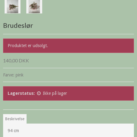
Brudeslør
Produktet er udsolgt.
140,00 DKK
Farve: pink
Lagerstatus:
Ikke på lager
Beskrivelse
94 cm