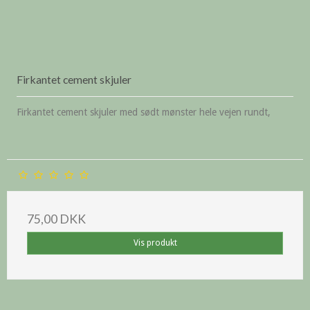
Firkantet cement skjuler
Firkantet cement skjuler med sødt mønster hele vejen rundt,
75,00 DKK
Vis produkt