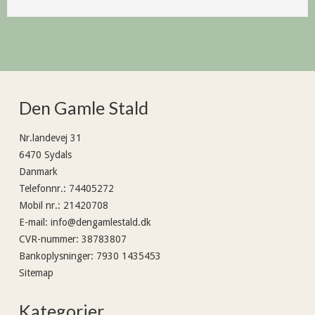
Den Gamle Stald
Nr.landevej 31
6470 Sydals
Danmark
Telefonnr.
:
74405272
Mobil nr.
:
21420708
E-mail
:
info@dengamlestald.dk
CVR-nummer
:
38783807
Bankoplysninger
:
7930 1435453
Sitemap
Kategorier