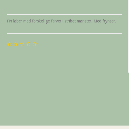
Fin løber med forskellige farver i stribet mønster. Med frynser.