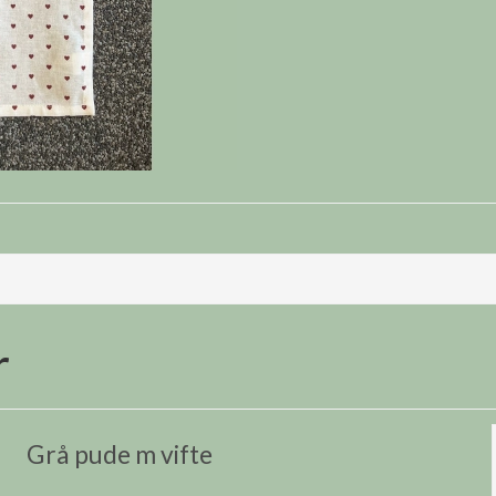
r
Grå pude m vifte