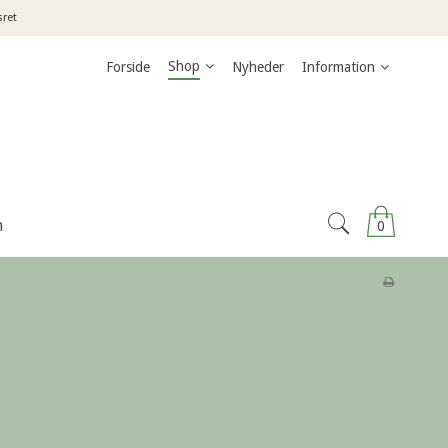
sret
Shop
Forside
Nyheder
Information
n
0