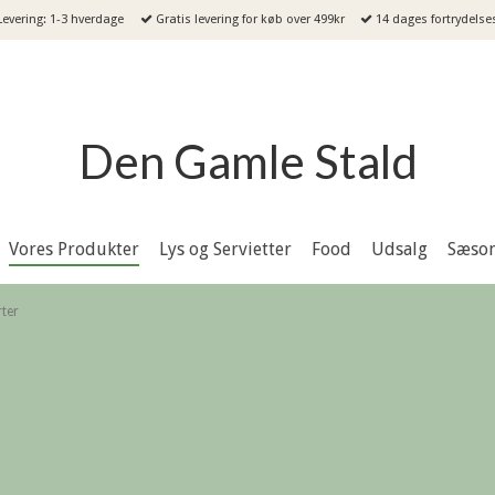
evering: 1-3 hverdage
Gratis levering for køb over 499kr
14 dages fortrydelse
Den Gamle Stald
Vores Produkter
Lys og Servietter
Food
Udsalg
Sæso
rter