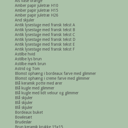
Als vase orange
Amber papir juletræ H10
Amber papir juletræ H15
Amber papir juletræ H26
And skjuler
Antik lysestage med fransk tekst A
Antik lysestage med fransk tekst B
Antik lysestage med fransk tekst C
Antik lysestage med fransk tekst D
Antik lysestage med fransk tekst E
Antik lysestage med fransk tekst F
Astilbe hvid
Astilbe lys brun
Astilbe mørk brun
Astrid og Tom
Blomst ophæng i bordeaux farve med glimmer
Blomst ophæng i creme farve med glimmer
Blå keramik potte med ører
Blå kugle med glimmer
Blå kugle med lidt velour og glimmer
Blå skjuler
Blå skjuler
Blå skjuler
Bordeaux buket
Bowlesæt
Brudeslør
Brun keramik krukke 15x15