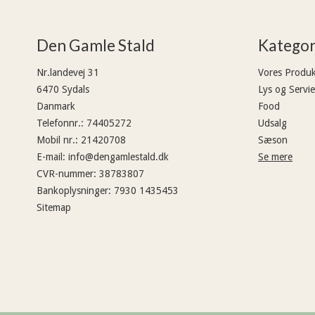
Den Gamle Stald
Kategor
Nr.landevej 31
Vores Produk
6470 Sydals
Lys og Servie
Danmark
Food
Telefonnr.
:
74405272
Udsalg
Mobil nr.
:
21420708
Sæson
E-mail
:
info@dengamlestald.dk
Se mere
CVR-nummer
:
38783807
Bankoplysninger
:
7930 1435453
Sitemap