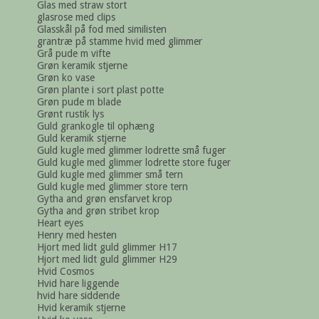
Glas med straw stort
glasrose med clips
Glasskål på fod med similisten
grantræ på stamme hvid med glimmer
Grå pude m vifte
Grøn keramik stjerne
Grøn ko vase
Grøn plante i sort plast potte
Grøn pude m blade
Grønt rustik lys
Guld grankogle til ophæng
Guld keramik stjerne
Guld kugle med glimmer lodrette små fuger
Guld kugle med glimmer lodrette store fuger
Guld kugle med glimmer små tern
Guld kugle med glimmer store tern
Gytha and grøn ensfarvet krop
Gytha and grøn stribet krop
Heart eyes
Henry med hesten
Hjort med lidt guld glimmer H17
Hjort med lidt guld glimmer H29
Hvid Cosmos
Hvid hare liggende
hvid hare siddende
Hvid keramik stjerne