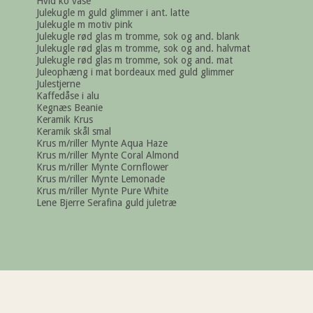
Hvid ko vase
Julekugle m guld glimmer i ant. latte
Julekugle m motiv pink
Julekugle rød glas m tromme, sok og and. blank
Julekugle rød glas m tromme, sok og and. halvmat
Julekugle rød glas m tromme, sok og and. mat
Juleophæng i mat bordeaux med guld glimmer
Julestjerne
Kaffedåse i alu
Kegnæs Beanie
Keramik Krus
Keramik skål smal
Krus m/riller Mynte Aqua Haze
Krus m/riller Mynte Coral Almond
Krus m/riller Mynte Cornflower
Krus m/riller Mynte Lemonade
Krus m/riller Mynte Pure White
Lene Bjerre Serafina guld juletræ