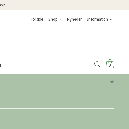
sret
Forside
Shop
Nyheder
Information
n
0