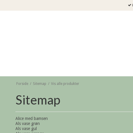
L
Forside
/
Sitemap
/
Vis alle produkter
Sitemap
Alice med bamsen
Als vase grøn
Als vase gul