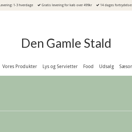
evering: 1-3 hverdage
Gratis levering for køb over 499kr
14 dages fortrydelse
Den Gamle Stald
Vores Produkter
Lys og Servietter
Food
Udsalg
Sæso