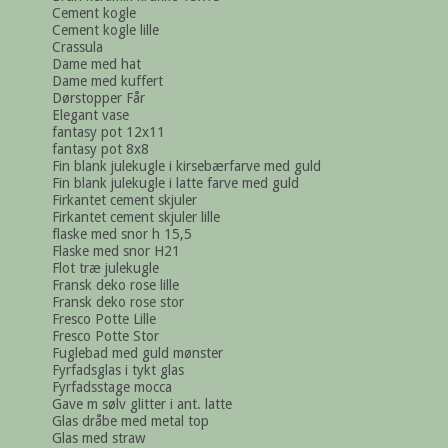
Cement kogle
Cement kogle lille
Crassula
Dame med hat
Dame med kuffert
Dørstopper Får
Elegant vase
fantasy pot 12x11
fantasy pot 8x8
Fin blank julekugle i kirsebærfarve med guld
Fin blank julekugle i latte farve med guld
Firkantet cement skjuler
Firkantet cement skjuler lille
flaske med snor h 15,5
Flaske med snor H21
Flot træ julekugle
Fransk deko rose lille
Fransk deko rose stor
Fresco Potte Lille
Fresco Potte Stor
Fuglebad med guld mønster
Fyrfadsglas i tykt glas
Fyrfadsstage mocca
Gave m sølv glitter i ant. latte
Glas dråbe med metal top
Glas med straw